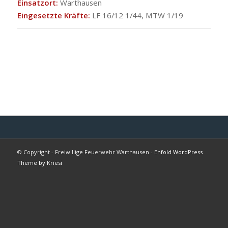
Einsatzort:
Warthausen
Eingesetzte Kräfte:
LF 16/12 1/44, MTW 1/19
© Copyright - Freiwillige Feuerwehr Warthausen -
Enfold WordPress
Theme by Kriesi