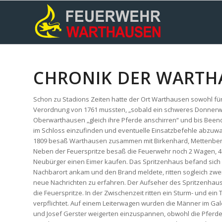
CHRONIK DER WARTH
Schon zu Stadions Zeiten hatte der Ort Warthausen sowohl f
Verordnung von 1761 mussten, „sobald ein schweres Donnerwe
Oberwarthausen „gleich ihre Pferde anschirren“ und bis Beend
im Schloss einzufinden und eventuelle Einsatzbefehle abzuwa
1809 besaß Warthausen zusammen mit Birkenhard, Mettenberg 
Neben der Feuerspritze besaß die Feuerwehr noch 2 Wagen, 4 F
Neubürger einen Eimer kaufen. Das Spritzenhaus befand sich
Nachbarort ankam und den Brand meldete, ritten sogleich zwei F
neue Nachrichten zu erfahren. Der Aufseher des Spritzenhaus
die Feuerspritze. In der Zwischenzeit ritten ein Sturm- und
verpflichtet. Auf einem Leiterwagen wurden die Männer im Gal
und Josef Gerster weigerten einzuspannen, obwohl die Pferde 