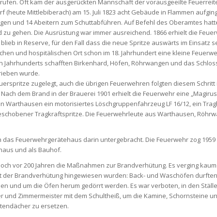
gerufen. Oft kam der ausgerückten Mannschaft der vorausgeeilte Feuerrei
(heute Mittlebiberach) am 15. Juli 1823 acht Gebäude in Flammen aufging
agen und 14 Abeitern zum Schuttabführen. Auf Befehl des Oberamtes hatten d
u gehen. Die Ausrüstung war immer ausreichend. 1866 erhielt die Feuer
 blieb in Reserve, für den Fall dass die neue Spritze auswärts im Einsatz se
n und hospitälischen Ort schon im 18. Jahrhundert eine kleine Feuerwehr
ten Jahrhunderts schafften Birkenhard, Höfen, Röhrwangen und das Schloss 
rieben wurde.
erspritze zugelegt, auch die übrigen Feuerwehren folgten diesem Schritt
 Nach dem Brand in der Brauerei 1901 erhielt die Feuerwehr eine „Magirus
t in Warthausen ein motorisiertes Löschgruppenfahrzeug LF 16/12, ein Tr
geschobener Tragkraftspritze. Die Feuerwehrleute aus Warthausen, Röhrw
 das Feuerwehrgerätehaus darin untergebracht. Die Feuerwehr zog 1959 
haus und als Bauhof.
noch vor 200 Jahren die Maßnahmen zur Brandverhütung. Es verging kaum e
ebiet der Brandverhütung hingewiesen wurden: Back- und Waschöfen durft
ben und um die Öfen herum gedörrt werden. Es war verboten, in den Ställ
aurer und Zimmermeister mit dem Schultheiß, um die Kamine, Schornstein
ttendächer zu ersetzen.