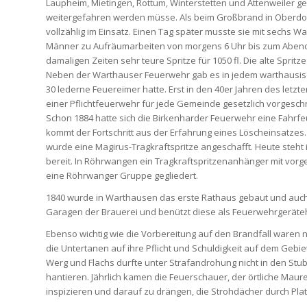
Laupheim, Mietingen, Rottum, Winterstetten und Attenweiler 
weitergefahren werden müsse. Als beim Großbrand in Oberdorf 
vollzählig im Einsatz. Einen Tag später musste sie mit sechs W
Männer zu Aufräumarbeiten von morgens 6 Uhr bis zum Abend z
damaligen Zeiten sehr teure Spritze für 1050 fl. Die alte Spritze
Neben der Warthauser Feuerwehr gab es in jedem warthausische
30 lederne Feuereimer hatte. Erst in den 40er Jahren des letz
einer Pflichtfeuerwehr für jede Gemeinde gesetzlich vorgesch
Schon 1884 hatte sich die Birkenharder Feuerwehr eine Fahrfeu
kommt der Fortschritt aus der Erfahrung eines Löscheinsatzes.
wurde eine Magirus-Tragkraftspritze angeschafft. Heute steh
bereit. In Röhrwangen ein Tragkraftspritzenanhänger mit vor
eine Röhrwanger Gruppe gegliedert.
1840 wurde in Warthausen das erste Rathaus gebaut und auch
Garagen der Brauerei und benützt diese als Feuerwehrgeräte
Ebenso wichtig wie die Vorbereitung auf den Brandfall waren 
die Untertanen auf ihre Pflicht und Schuldigkeit auf dem G
Werg und Flachs durfte unter Strafandrohung nicht in den Stu
hantieren. Jährlich kamen die Feuerschauer, der örtliche M
inspizieren und darauf zu drängen, die Strohdächer durch Pla