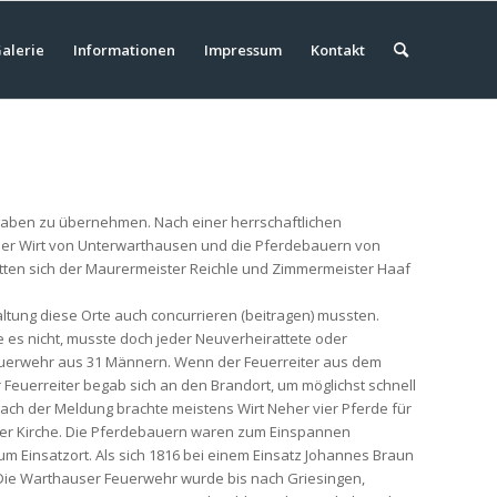
alerie
Informationen
Impressum
Kontakt
gaben zu übernehmen. Nach einer herrschaftlichen
der Wirt von Unterwarthausen und die Pferdebauern von
atten sich der Maurermeister Reichle und Zimmermeister Haaf
ung diese Orte auch concurrieren (beitragen) mussten.
 es nicht, musste doch jeder Neuverheirattete oder
Feuerwehr aus 31 Männern. Wenn der Feuerreiter aus dem
r Feuerreiter begab sich an den Brandort, um möglichst schnell
ach der Meldung brachte meistens Wirt Neher vier Pferde für
 der Kirche. Die Pferdebauern waren zum Einspannen
m Einsatzort. Als sich 1816 bei einem Einsatz Johannes Braun
 Die Warthauser Feuerwehr wurde bis nach Griesingen,