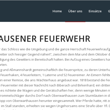
Home
Über uns
Einsätze
G
AUSENER FEUERWEHR
ür das Schloss wie die Umgebung und die ganze Herrschaft Feuerwehrauf
tter sich hiesiger Gegend nähert“, zwischen dem Mai und dem Oktober 
igung des Gewitters in Bereitschaft halten. Bei Aufzug eines Gewitters h
rten.
und Aßmannshardt gemeinschaftlich die Feuerspritze, zu deren Unterhalt
euerhaken, 4 Feuerleitern, 1 Laterne und 52 Feuereimer. An Eimern fehlte
 in einer Remise, die ans Wächterhaus angebaut war. 1818 bestand die 
euerreiter mit dieser Nachricht nach Biberach und Birkenhard; ein dritte
es richtete die Wagen und die Gerätschaften her, denn wenige Minuten n
 ein Trommelschläger durchs Dorf nach Oberwarthausen zum Sturmläuten in
opp von Oberwarthausen herunter eingesammelt. Wer Pferde hatte, ritt zu
im Stall standen, erhielten sie wegen Ungehorsams eine Strafe über 1fl.