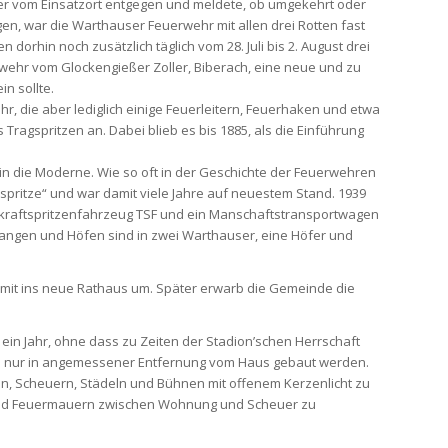
ter vom Einsatzort entgegen und meldete, ob umgekehrt oder
en, war die Warthauser Feuerwehr mit allen drei Rotten fast
orhin noch zusätzlich täglich vom 28. Juli bis 2. August drei
wehr vom Glockengießer Zoller, Biberach, eine neue und zu
in sollte.
, die aber lediglich einige Feuerleitern, Feuerhaken und etwa
Tragspritzen an. Dabei blieb es bis 1885, als die Einführung
 in die Moderne. Wie so oft in der Geschichte der Feuerwehren
spritze“ und war damit viele Jahre auf neuestem Stand. 1939
agkraftspritzenfahrzeug TSF und ein Manschaftstransportwagen
angen und Höfen sind in zwei Warthauser, eine Höfer und
mit ins neue Rathaus um. Später erwarb die Gemeinde die
in Jahr, ohne dass zu Zeiten der Stadion’schen Herrschaft
en nur in angemessener Entfernung vom Haus gebaut werden.
en, Scheuern, Städeln und Bühnen mit offenem Kerzenlicht zu
e und Feuermauern zwischen Wohnung und Scheuer zu